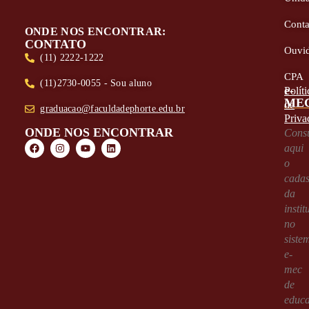
Conta
ONDE NOS ENCONTRAR:
CONTATO
Ouvid
(11) 2222-1222
CPA
(11)2730-0055 - Sou aluno
e-
Políti
ME
de
graduacao@faculdadephorte.edu.br
Priva
ONDE NOS ENCONTRAR
Consu
aqui
o
cadas
da
instit
no
siste
e-
mec
de
educ