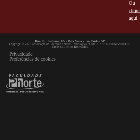
Ou
cliqu
aqui
Rua Rui Barbosa, 422 - Bela Vista - São Paulo - SP
Copyright © 2022 Associação de Educação e Novas Tecnologias Phorte - CNPJ:42.098.615/0001-42.
Todos os Direitos Reservados.
Privacidade
Preferências de cookies