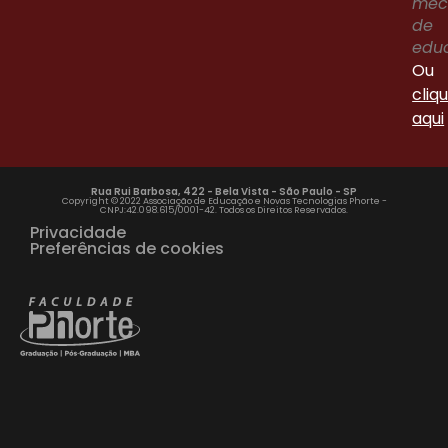
me
de
edu
Ou
cliq
aqui
Rua Rui Barbosa, 422 - Bela Vista - São Paulo - SP
Copyright © 2022 Associação de Educação e Novas Tecnologias Phorte -
CNPJ:42.098.615/0001-42. Todos os Direitos Reservados.
Privacidade
Preferências de cookies