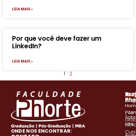
LEIA MAIS »
Por que você deve fazer um
LinkedIn?
LEIA MAIS »
1
2
A
Pro
Cur
Pho
Blog
Gra
Hom
Even
Pós
Sobr
Gra
nós
Bibl
ONDE NOS ENCONTRAR:
Cur
Trab