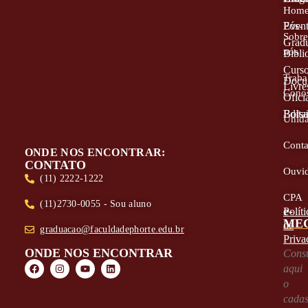
Hom
Even
Pós-
Sobr
Grad
nós
Bibli
Curs
Traba
Docu
Livre
Cono
Oficia
Edita
Bolsa
Unid
Conta
ONDE NOS ENCONTRAR:
CONTATO
Ouvid
(11) 2222-1222
CPA
(11)2730-0055 - Sou aluno
e-
Políti
ME
de
graduacao@faculdadephorte.edu.br
Priva
ONDE NOS ENCONTRAR
Consu
aqui
o
cadas