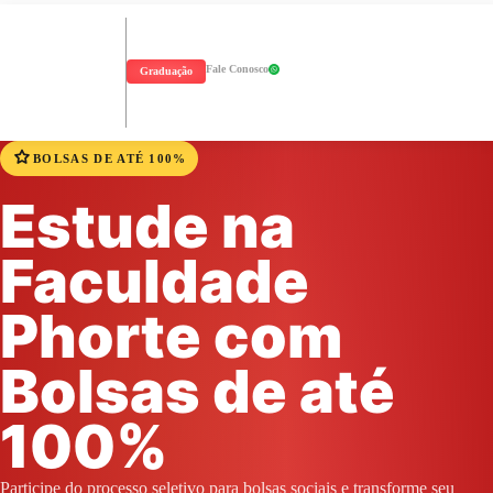
Fale Conosco
Graduação
BOLSAS DE ATÉ 100%
Estude na
Faculdade
Phorte com
Bolsas de até
100%
Participe do processo seletivo para bolsas sociais e transforme seu