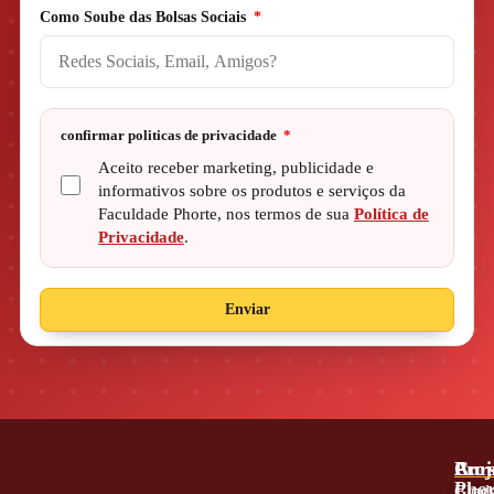
Como Soube das Bolsas Sociais
confirmar politicas de privacidade
Aceito receber marketing, publicidade e
informativos sobre os produtos e serviços da
Faculdade Phorte, nos termos de sua
Política de
Privacidade
.
Enviar
A
Proj
Cur
Phor
Blog
Grad