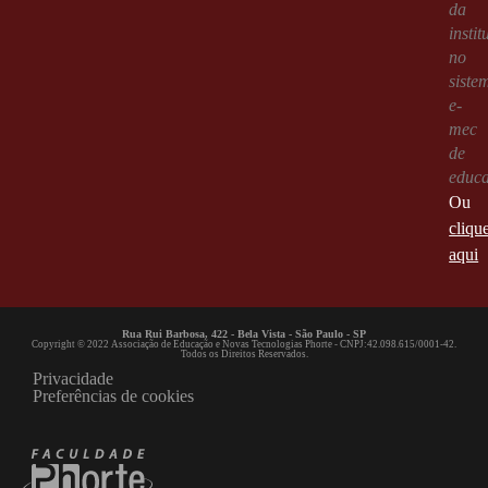
da
instit
no
siste
e-
mec
de
educ
Ou
cliqu
aqui
Rua Rui Barbosa, 422 - Bela Vista - São Paulo - SP
Copyright © 2022 Associação de Educação e Novas Tecnologias Phorte - CNPJ:42.098.615/0001-42.
Todos os Direitos Reservados.
Privacidade
Preferências de cookies