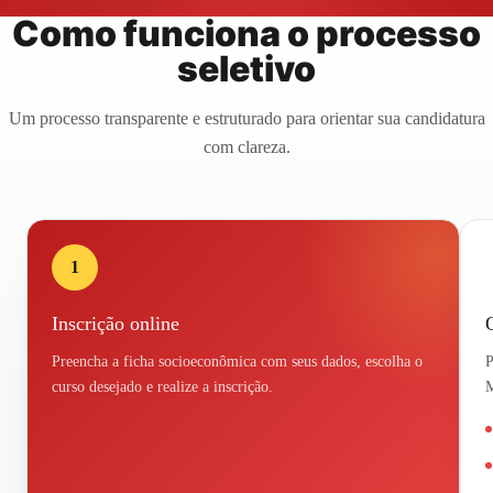
Como funciona o processo
seletivo
Um processo transparente e estruturado para orientar sua candidatura
com clareza.
1
Inscrição online
Preencha a ficha socioeconômica com seus dados, escolha o
P
curso desejado e realize a inscrição.
M