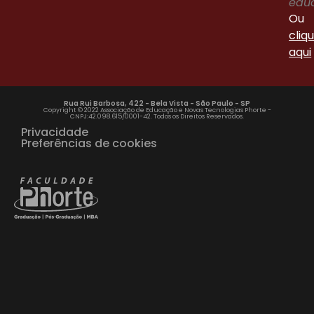
edu
Ou
cliq
aqui
Rua Rui Barbosa, 422 - Bela Vista - São Paulo - SP
Copyright © 2022 Associação de Educação e Novas Tecnologias Phorte -
CNPJ:42.098.615/0001-42. Todos os Direitos Reservados.
Privacidade
Preferências de cookies