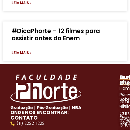
LEIA MAIS »
#DicaPhorte – 12 filmes para
assistir antes do Enem
LEIA MAIS »
A
Pro
Cur
Pho
Blog
Gra
Hom
Even
Pós
Sobr
Gra
nós
Bibl
ONDE NOS ENCONTRAR:
Cur
Trab
CONTATO
Doc
Livre
Con
(11) 2222-1222
Ofici