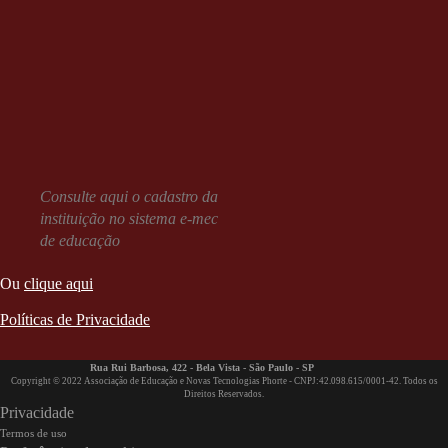
Consulte aqui o cadastro da
instituição no sistema e-mec
de educação
Ou
clique aqui
Políticas de Privacidade
Rua Rui Barbosa, 422 - Bela Vista - São Paulo - SP
Copyright © 2022 Associação de Educação e Novas Tecnologias Phorte - CNPJ:42.098.615/0001-42. Todos os
Direitos Reservados.
Privacidade
Termos de uso