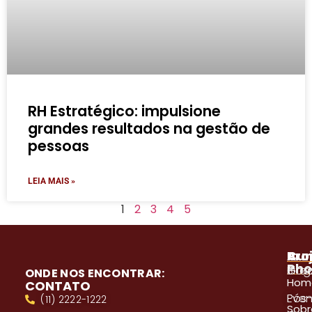
RH Estratégico: impulsione
grandes resultados na gestão de
pessoas
LEIA MAIS »
1
2
3
4
5
A
Pro
Cur
Pho
Blog
Gra
ONDE NOS ENCONTRAR:
Hom
CONTATO
Even
Pós
(11) 2222-1222
Sobr