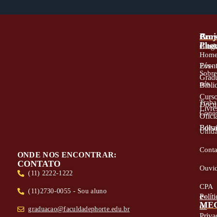
A
Proj
Cur
Phor
Blog
Grad
Hom
Even
Pós-
Sobr
Grad
nós
Bibli
Curs
Traba
Docu
Livre
Cono
Oficia
Edita
Bolsa
Unid
Conta
ONDE NOS ENCONTRAR:
CONTATO
Ouvid
(11) 2222-1222
CPA
(11)2730-0055 - Sou aluno
e-
Políti
ME
de
graduacao@faculdadephorte.edu.br
Priva