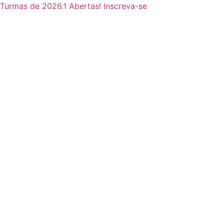
Ir
Turmas de 2026.1 Abertas! Inscreva-se
para
o
conteúdo