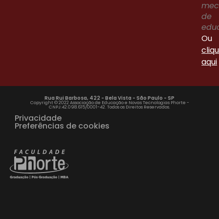
me
de
edu
Ou
cliq
aqui
Rua Rui Barbosa, 422 - Bela Vista - São Paulo - SP
Copyright © 2022 Associação de Educação e Novas Tecnologias Phorte -
CNPJ:42.098.615/0001-42. Todos os Direitos Reservados.
Privacidade
Preferências de cookies