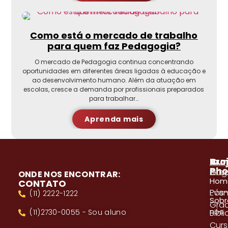
Como está o mercado de trabalho
para quem faz Pedagogia?
O mercado de Pedagogia continua concentrando
oportunidades em diferentes áreas ligadas à educação e
ao desenvolvimento humano. Além da atuação em
escolas, cresce a demanda por profissionais preparados
para trabalhar…
Aprenda mais
A
Pro
Cur
Pho
Blog
Gra
ONDE NOS ENCONTRAR:
Hom
CONTATO
Even
Pós
(11) 2222-1222
Sobr
Gra
nós
(11)2730-0055 - Sou aluno
Bibl
Cur