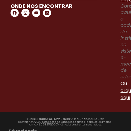
ONDE NOS ENCONTRAR
Cons
aqu
o
cad
da
inst
no
sis
e-
me
de
edu
Ou
cliq
aqui
Rua Rui Barbosa, 422 - Bela Vista - São Paulo - SP
Copyright © 2022 Associação de Educação e Novas Tecnologias Phorte -
CNPJ:42.098.615/0001-42. Todos os Direitos Reservados.