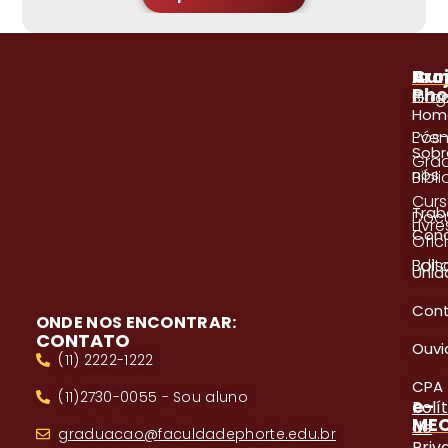
A
Pro
Cur
Pho
Blog
Gra
Hom
Even
Pós
Sobr
Gra
nós
Bibl
Cur
Trab
Doc
Livre
Con
Ofici
Edita
Bols
Unid
Con
ONDE NOS ENCONTRAR:
CONTATO
Ouvi
(11) 2222-1222
CPA
(11)2730-0055 - Sou aluno
e-
Polí
ME
de
graduacao@faculdadephorte.edu.br
Priv