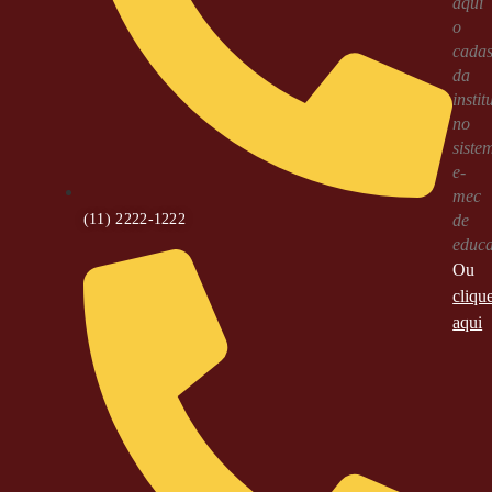
aqui
o
cadas
da
instit
no
siste
e-
mec
(11) 2222-1222
de
educ
Ou
cliqu
aqui