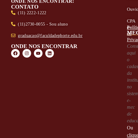
ONDE NOS ENCONTRAR:
CONTATO
Ouvid
(11) 2222-1222
CPA
(11)2730-0055 - Sou aluno
e-
Políti
ME
de
graduacao@faculdadephorte.edu.br
Priva
ONDE NOS ENCONTRAR
Consu
aqui
o
cadas
da
instit
no
siste
e-
mec
de
educ
Ou
cliqu