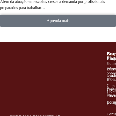
Além da atuação em escolas, cresce a demanda por profissionais
preparados para trabalhar…
Aprenda mais
A
Proj
Cur
Phor
Blog
Grad
Hom
Even
Pós-
Sobr
Grad
nós
Bibli
Curs
Traba
Docu
Livre
Cono
Oficia
Edita
Bolsa
Unid
Conta