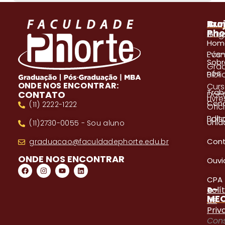
A
Pro
Cur
Pho
Blog
Gra
Hom
Even
Pós
Sobr
Gra
nós
Bibl
ONDE NOS ENCONTRAR:
Cur
Trab
CONTATO
Doc
Livre
Con
(11) 2222-1222
Ofici
Edita
Bols
Unid
(11)2730-0055 - Sou aluno
Con
graduacao@faculdadephorte.edu.br
ONDE NOS ENCONTRAR
Ouvi
CPA
e-
Polí
ME
de
Priv
Cons