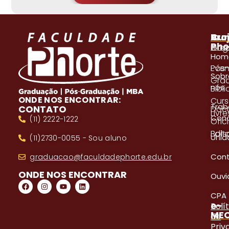
A
Pro
Cur
Pho
Blog
Gra
Hom
Even
Pós
Sobr
Gra
nós
Bibl
ONDE NOS ENCONTRAR:
Cur
Trab
CONTATO
Doc
Livre
Con
(11) 2222-1222
Ofici
Edita
Bols
Unid
(11)2730-0055 - Sou aluno
Con
graduacao@faculdadephorte.edu.br
ONDE NOS ENCONTRAR
Ouvi
CPA
e-
Polí
ME
de
Priv