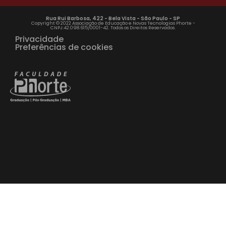
Rua Rui Barbosa, 422 - Bela Vista - São Paulo - SP
Copyright © 2022 Associação de Educação e Novas Tecnologias Phorte -
CNPJ:42.098.615/0001-42. Todos os Direitos Reservados.
Privacidade
Preferências de cookies