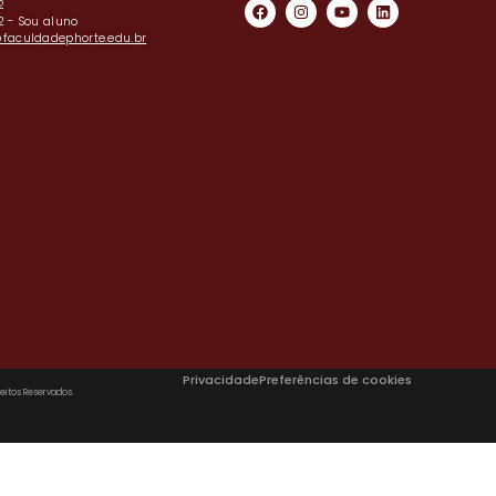
2
22 - Sou aluno
aculdadephorte.edu.br
Privacidade
Preferências de cookies
eitos Reservados.