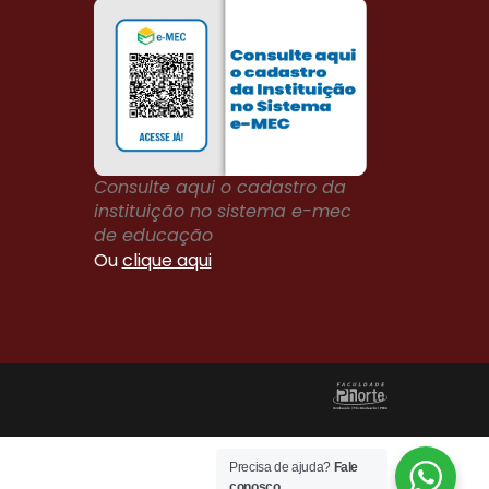
Consulte aqui o cadastro da
instituição no sistema e-mec
de educação
Ou
clique aqui
Precisa de ajuda?
Fale
conosco