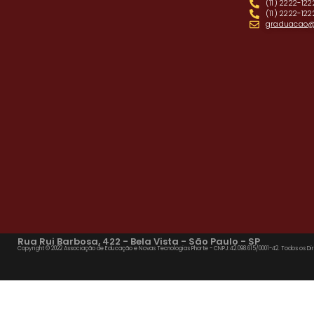
(11) 2222-122
(11) 2222-12
graduacao@f
Rua Rui Barbosa, 422 - Bela Vista - São Paulo - SP
Copyright © 2022 Associação de Educação e Novas Tecnologias Phorte - CNPJ:42.098.615/0001-42. Todos os Dir