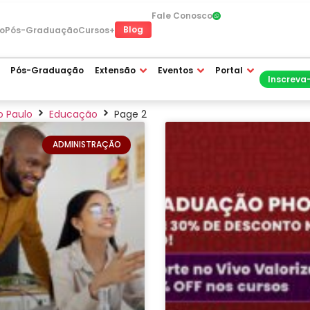
Fale Conosco
Blog
o
Pós-Graduação
Cursos+
Pós-Graduação
Extensão
Eventos
Portal
Inscreva
 Paulo
Educação
Page 2
ADMINISTRAÇÃO