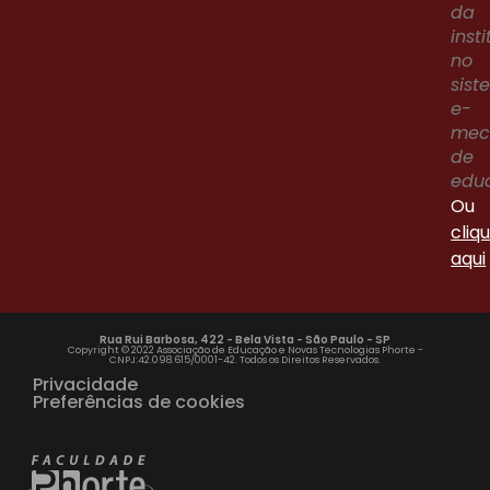
da
inst
no
sis
e-
me
de
edu
Ou
cliq
aqui
Rua Rui Barbosa, 422 - Bela Vista - São Paulo - SP
Copyright © 2022 Associação de Educação e Novas Tecnologias Phorte -
CNPJ:42.098.615/0001-42. Todos os Direitos Reservados.
Privacidade
Preferências de cookies