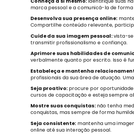
Conheça a si mesmo:
identifique suas ha
marca pessoal e a comunicá-la de forma 
Desenvolva sua presença online:
manten
Compartilhe conteúdo relevante, participe
Cuide da sua imagem pessoal:
vista-s
transmitir profissionalismo e confiança.
Aprimore suas habilidades de comuni
verbalmente quanto por escrito. Isso é fu
Estabeleça e mantenha relacionament
profissionais da sua área de atuação. Uma
Seja proativo:
procure por oportunidades
cursos de capacitação e esteja sempre ab
Mostre suas conquistas:
não tenha medo
conquistas, mas sempre de forma humilde
Seja consistente:
mantenha uma imagem 
online até sua interação pessoal.