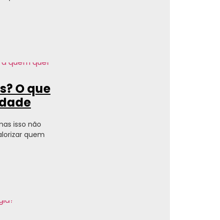
es? O que
ldade
 mas isso não
alorizar quem