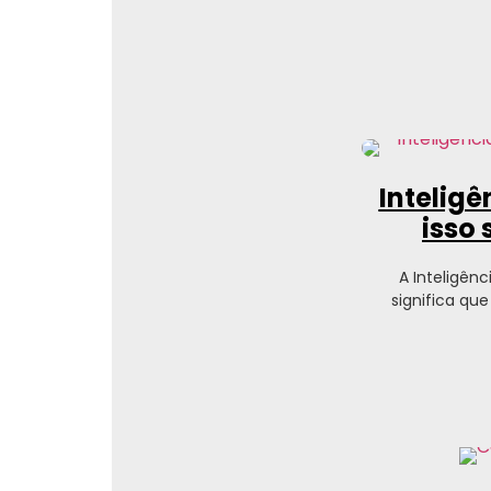
Inteligê
isso
A Inteligênc
significa qu