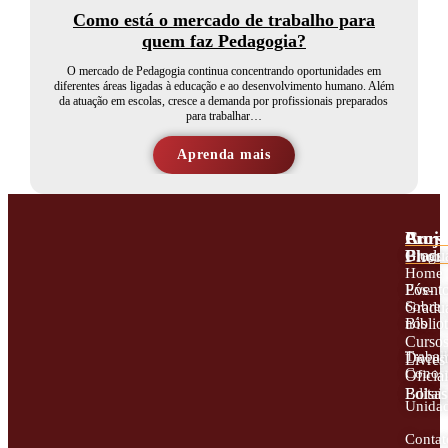
Como está o mercado de trabalho para
quem faz Pedagogia?
O mercado de Pedagogia continua concentrando oportunidades em
diferentes áreas ligadas à educação e ao desenvolvimento humano. Além
da atuação em escolas, cresce a demanda por profissionais preparados
para trabalhar…
Aprenda mais
A
Proje
Curs
Phor
Blogs
Gradu
Home
Event
Pós-
Sobre
Gradu
nós
Biblio
Curso
Trabal
Docum
Livres
Conos
Oficiai
Editai
Bolsas
Unida
Contat