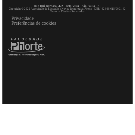
Rua Rui Barbosa, 422 - Bela Vista - São Paulo - SP
Copyright © 2022 Associação de Educação e Novas Tecnologias Phorte - CNPJ:42.098.615/0001-42.
Todos os Direitos Reservados.
Privacidade
Preferências de cookies