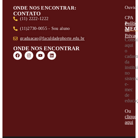
Ouvido
ONDE NOS ENCONTRAR:
CONTATO
CPA
(11) 2222-1222
e-
Polític
MEC
(11)2730-0055 - Sou aluno
de
Privac
graduacao@faculdadephorte.edu.br
Consul
aqui
ONDE NOS ENCONTRAR
o
cadast
da
institu
no
sistem
e-
mec
de
educa
Ou
clique
aqui