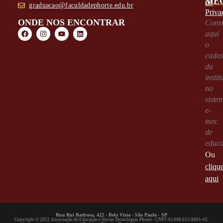
ME
de
graduacao@faculdadephorte.edu.br
Priva
ONDE NOS ENCONTRAR
Consu
aqui
o
cadas
da
instit
no
siste
e-
mec
de
educ
Ou
cliqu
aqui
Rua Rui Barbosa, 422 - Bela Vista - São Paulo - SP
Copyright © 2022 Associação de Educação e Novas Tecnologias Phorte - CNPJ:42.098.615/0001-42.