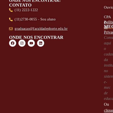
ONDE NOS ENCONTRAR:
CONTATO
Ouvid
(11) 2222-1222
CPA
(11)2730-0055 - Sou aluno
e-
Políti
ME
de
graduacao@faculdadephorte.edu.br
Priva
ONDE NOS ENCONTRAR
Consu
aqui
o
cadas
da
instit
no
siste
e-
mec
de
educ
Ou
cliqu