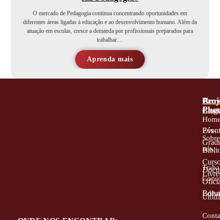
O mercado de Pedagogia continua concentrando oportunidades em
diferentes áreas ligadas à educação e ao desenvolvimento humano. Além da
atuação em escolas, cresce a demanda por profissionais preparados para
trabalhar…
Aprenda mais
A
Proj
Cur
Phor
Blog
Grad
Hom
Even
Pós-
Sobr
Grad
nós
Bibli
Curs
Traba
Docu
Livre
Cono
Oficia
Edita
Bolsa
Unid
Conta