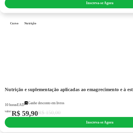
Inscreva-se Agora
Curso
Nutrição
Nutrição e suplementação aplicadas ao emagrecimento e à est
Ganhe desconto em livros
10 horas
EAD
valor:
R$
59,90
R$
150,00
Inscreva-se Agora