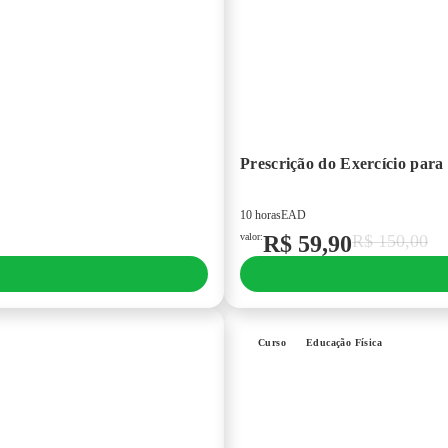
Prescrição do Exercício par
10 horas
EAD
valor:
R$
59,90
R$
150,00
Curso
Educação Física