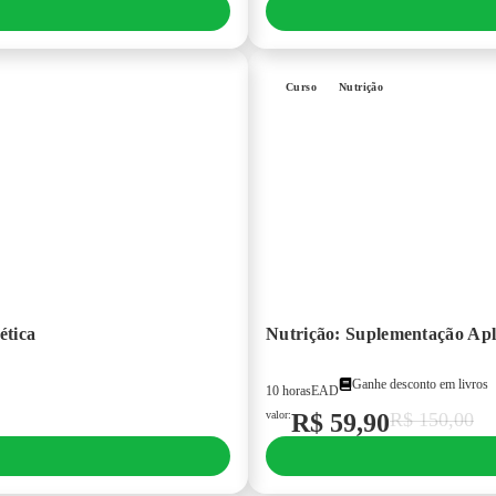
Curso
Nutrição
ética
Nutrição: Suplementação Apl
Ganhe desconto em livros
10 horas
EAD
valor:
R$
59,90
R$
150,00