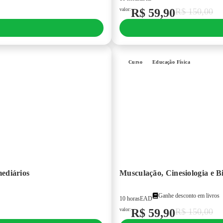
valor:
R$
59,90
R$
150,00
Curso
Educação Física
mediários
Musculação, Cinesiologia e B
Ganhe desconto em livros
10 horas
EAD
valor:
R$
59,90
R$
150,00