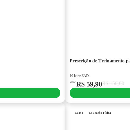
Prescrição de Treinamento p
10 horas
EAD
valor:
R$
59,90
R$
150,00
Curso
Educação Física