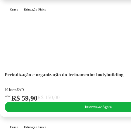
Curso
Educação Física
Periodização e organização do treinamento: bodybuilding
10 horas
EAD
valor:
R$
59,90
R$
150,00
Inscreva-se Agora
Curso
Educação Física