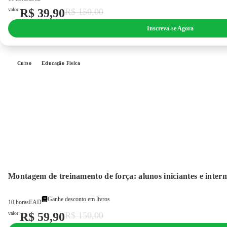
valor:
R$
39,90
R$
150,00
Inscreva-se Agora
Curso
Educação Física
Montagem de treinamento de força: alunos iniciantes e inter
Ganhe desconto em livros
10 horas
EAD
valor:
R$
59,90
R$
150,00