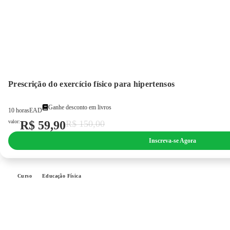
Prescrição do exercício físico para hipertensos
Ganhe desconto em livros
10 horas
EAD
valor:
R$
59,90
R$
150,00
Inscreva-se Agora
Curso
Educação Física