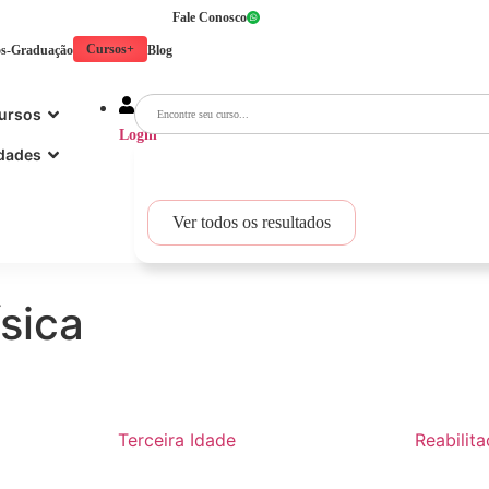
Fale Conosco
Cursos+
s-Graduação
Blog
ursos
Login
dades
Ver todos os resultados
sica
Terceira Idade
Reabilit