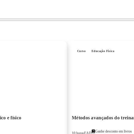
Curso
Educação Física
co e físico
Métodos avançados do treina
Ganhe desconto em livros
10 horas
EAD