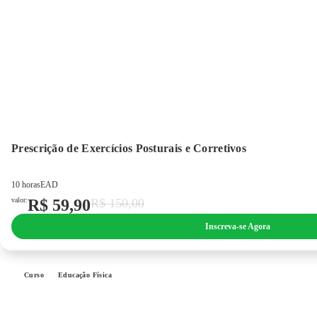
Prescrição de Exercícios Posturais e Corretivos
10 horas
EAD
valor:
R$
59,90
R$
150,00
Inscreva-se Agora
Curso
Educação Física