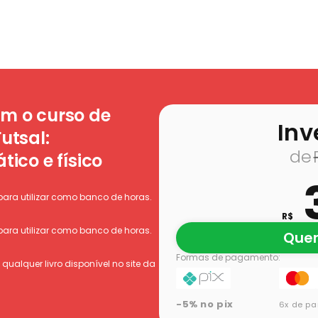
🥈 Vice-Campeão da Libertadores da América p
om o curso de
Inv
utsal:
tico e físico
para utilizar como banco de horas.
R$
para utilizar como banco de horas.
Quer
Formas de pagamento:
ualquer livro disponível no site da
-5% no pix
6x de p