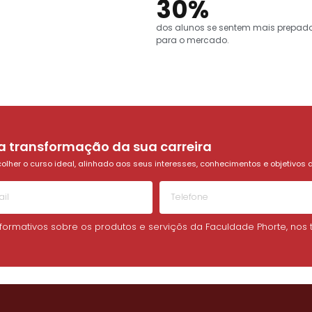
30
%
dos alunos se sentem mais prepad
para o mercado.
 a transformação da sua carreira
lher o curso ideal, alinhado aos seus interesses, conhecimentos e objetivos d
informativos sobre os produtos e serviçõs da Faculdade Phorte, no