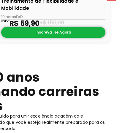
Treinamento de Flexibilidade e
Físi
Mobilidade
30 hor
valor:
10 horas
EAD
R$
59,90
R$
150,00
valor:
Inscreva-se Agora
0 anos
ando carreiras
s
ruído para unir excelência acadêmica e
indo que você esteja realmente preparado para os
mercado.