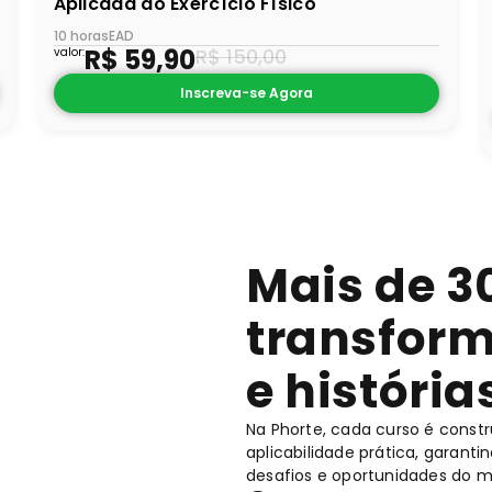
Aplicada ao Exercício Físico
10 horas
EAD
R$
59,90
R$
150,00
valor:
Inscreva-se Agora
Mais de 3
transform
e história
Na Phorte, cada curso é const
aplicabilidade prática, garant
desafios e oportunidades do 