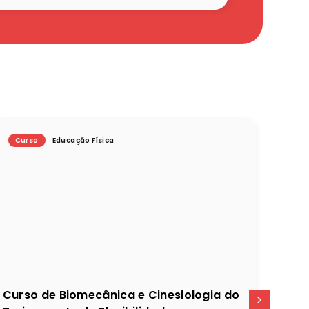
Curso
Educação Física
Cur
Curso de Biomecânica e Cinesiologia do
Form