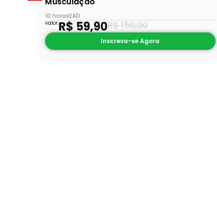
Musculação
10 horas
EAD
R$
59,90
R$
150,00
valor:
Inscreva-se Agora