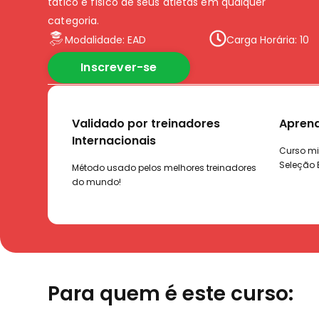
tático e físico de seus atletas em qualquer
categoria.
Modalidade: EAD
Carga Horária: 10
Inscrever-se
res
Aprenda com um Campeão
Treino
Curso ministrado por Mauro, preparador da
Metodolog
Seleção Brasileira de Futsal
preparaç
treinadores
Para quem é este curso: