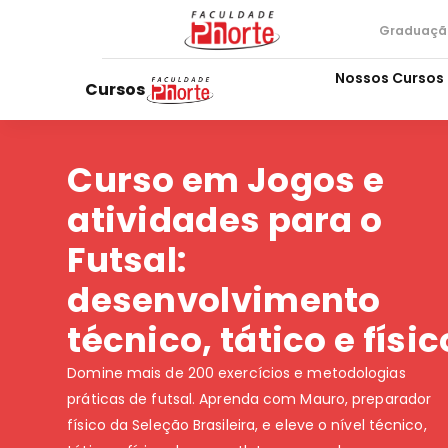
Graduaçã
Nossos Cursos
Cursos
Curso em Jogos e
atividades para o
Futsal:
desenvolvimento
técnico, tático e físic
Domine mais de 200 exercícios e metodologias
práticas de futsal. Aprenda com Mauro, preparador
físico da Seleção Brasileira, e eleve o nível técnico,