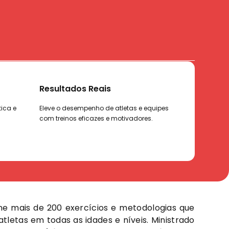
Validado por treinadores
Aprenda
Internacionais
equipes
Curso minist
s.
Seleção Brasi
Método usado pelos melhores treinadores
do mundo!
e mais de 200 exercícios e metodologias que
atletas em todas as idades e níveis. Ministrado