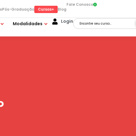
Fale Conosco
Cursos+
o
Pós-Graduação
Blog
Login
Modalidades
o