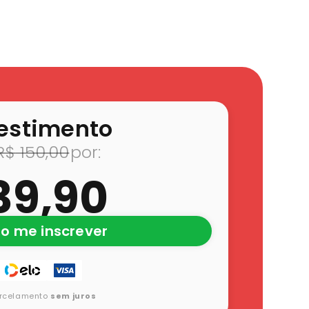
elo Magnus Futsal
estimento
R$
150,00
39,90
o me inscrever
arcelamento
sem juros