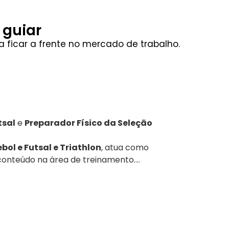
 guiar
a ficar a frente no mercado de trabalho.
tsal
e
Preparador Físico da Seleção
ebol e Futsal e Triathlon
, atua como
 conteúdo na área de treinamento.
asileira
ões