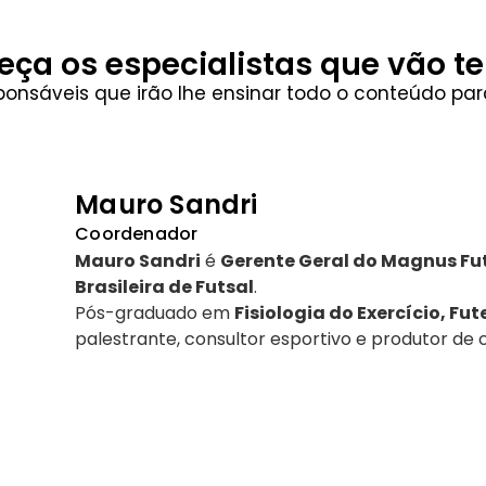
ça os especialistas que vão te
ponsáveis que irão lhe ensinar todo o conteúdo par
Mauro Sandri
Coordenador
Mauro Sandri
é
Gerente Geral do Magnus Fu
Brasileira de Futsal
.
Pós-graduado em
Fisiologia do Exercício, Fut
palestrante, consultor esportivo e produtor de
Entre seus títulos estão:
🏆 Campeão do Mundo de Futsal pela Seleção Br
🏆 Campeão do Mundo de Beach Soccer
🏆 Campeão da Copa das Nações 2025
🏆 Campeão da Copa Intercontinental de Seleç