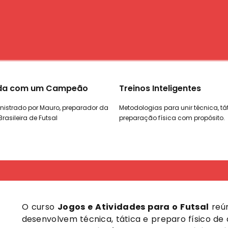
s Inteligentes
Resultados Reais
ias para unir técnica, tática e
Eleve o desempenho de atletas e 
ão física com propósito.
com treinos eficazes e motivadore
O curso
Jogos e Atividades para o Futsal
reún
desenvolvem técnica, tática e preparo físico de 