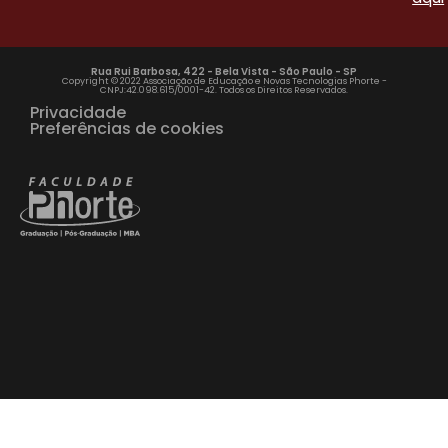
Rua Rui Barbosa, 422 - Bela Vista - São Paulo - SP
Copyright © 2022 Associação de Educação e Novas Tecnologias Phorte -
CNPJ:42.098.615/0001-42. Todos os Direitos Reservados.
Privacidade
Preferências de cookies