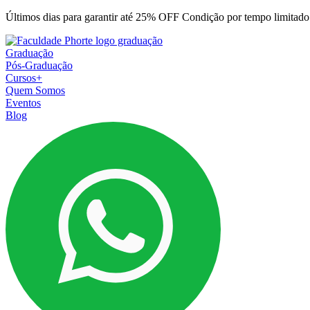
Ir
Últimos dias para garantir até 25% OFF Condição por tempo limitado.
para
o
Graduação
conteúdo
Pós-Graduação
Cursos+
Quem Somos
Eventos
Blog