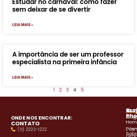
Estudar no carnaval: como fazer
sem deixar de se divertir
LEIA MAIS »
A importância de ser um professor
especialista na primeira infância
LEIA MAIS »
1
2
3
4
5
A
Pro
Cur
Pho
Blog
Gra
ONDE NOS ENCONTRAR:
Hom
CONTATO
Even
Pós
(11) 2222-1222
Sobr
Gra