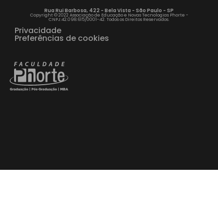
Rua Rui Barbosa, 422 - Bela Vista - São Paulo - SP
Copyright © 2022 Associação de Educação e Novas Tecnologias Phorte -
CNPJ:42.098.615/0001-42. Todos os Direitos Reservados.
Privacidade
Preferências de cookies