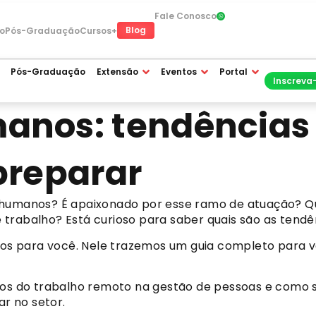
Fale Conosco
Blog
o
Pós-Graduação
Cursos+
Pós-Graduação
Extensão
Eventos
Portal
Inscreva
anos: tendências 
preparar
 humanos? É apaixonado por esse ramo de atuação? Q
 trabalho? Está curioso para saber quais são as tend
s para você. Nele trazemos um guia completo para vo
fios do trabalho remoto na gestão de pessoas e como 
ar no setor.