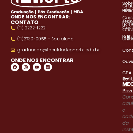
Sobr
Gra
nós
Bibl
ONDE NOS ENCONTRAR:
Cur
Trab
CONTATO
Doc
Livre
Con
(11) 2222-1222
Ofici
Edita
Bols
Unid
(11)2730-0055 - Sou aluno
Con
graduacao@faculdadephorte.edu.br
ONDE NOS ENCONTRAR
Ouvi
CPA
e-
Polí
ME
de
Priv
Cons
aqu
o
cad
da
inst