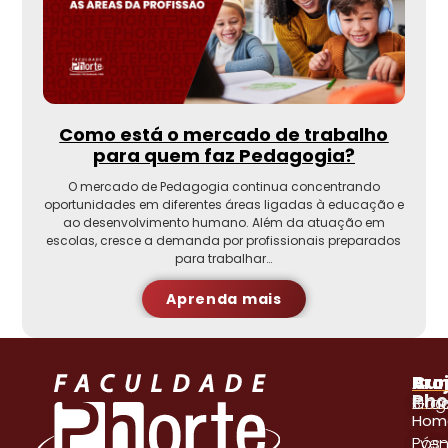
Como está o mercado de trabalho
para quem faz Pedagogia?
O mercado de Pedagogia continua concentrando
oportunidades em diferentes áreas ligadas à educação e
ao desenvolvimento humano. Além da atuação em
escolas, cresce a demanda por profissionais preparados
para trabalhar…
Aprenda mais
A
Pro
Cur
Pho
Blog
Gra
Hom
Even
Pós