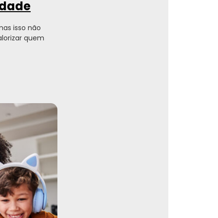
ldade
 mas isso não
alorizar quem