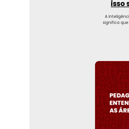
isso
A Inteligênc
significa qu