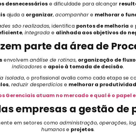
os desnecessários
e dificuldade para alcançar
resul
is
ajuda a
organizar
,
acompanhar
e
melhorar o fun
ades são realizadas
, identifica
pontos de melhoria
e 
eficiente
,
integrada
e
alinhada aos objetivos do ne
azem parte da área de Proc
s
envolvem
análise de rotinas
,
organização de fluxo
indicadores
e
apoio à tomada de decisão
.
fa isolada
, o profissional avalia como cada etapa se 
alos
,
reduzir desperdícios
e
melhorar a produtivida
os Gerenciais atuam no mercado e qual é o papel 
das empresas a gestão de
sente em setores como
administração
,
operações
,
lo
humanos
e
projetos
.