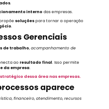
tados
.
cionamento interno
das empresas.
propõe
soluções
para tornar a operação
gócio
.
essos Gerenciais
s de trabalho
,
acompanhamento de
conecta ao
resultado final
. Isso permite
de da empresa
.
estratégico dessa área nas empresas.
 processos aparece
gística
,
financeiro
,
atendimento
,
recursos