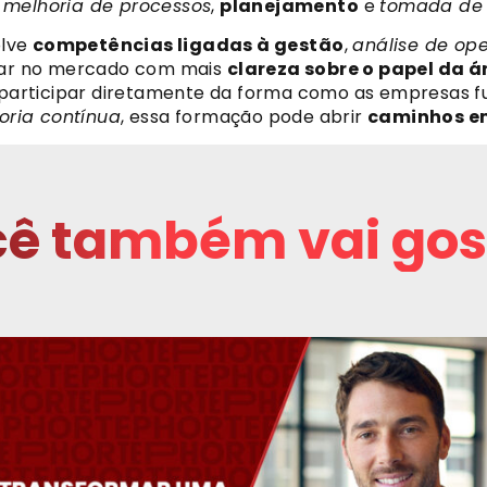
a
melhoria de processos
,
planejamento
e
tomada de 
olve
competências ligadas à gestão
,
análise de op
trar no mercado com mais
clareza sobre o papel da á
participar diretamente da forma como as empresas f
oria contínua
, essa formação pode abrir
caminhos em
ê também vai gos