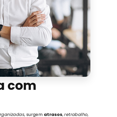
ha com
rganizadas
, surgem
atrasos
,
retrabalho
,