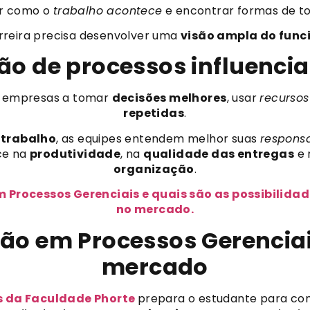
er como o
trabalho acontece
e encontrar formas de t
arreira precisa desenvolver uma
visão ampla do fun
ão de processos influenci
 empresas a tomar
decisões melhores
, usar
recursos
repetidas
.
 trabalho
, as equipes entendem melhor suas
respons
ce na
produtividade
, na
qualidade das entregas
e 
organização
.
 Processos Gerenciais e quais são as possibilida
no mercado.
o em Processos Gerenciai
mercado
s da Faculdade Phorte
prepara o estudante para c