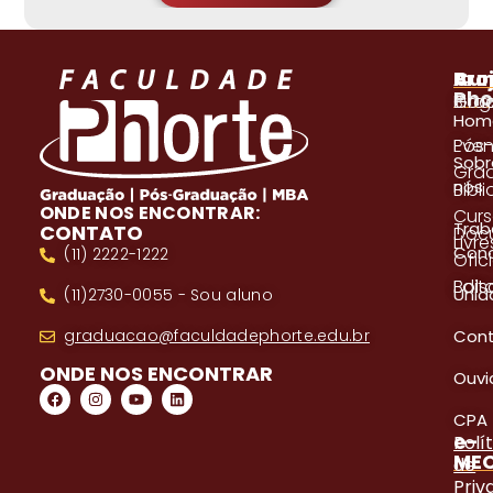
A
Pro
Cur
Pho
Blog
Gra
Hom
Even
Pós
Sobr
Gra
nós
Bibl
ONDE NOS ENCONTRAR:
Cur
Trab
CONTATO
Doc
Livre
Con
(11) 2222-1222
Ofici
Edita
Bols
Unid
(11)2730-0055 - Sou aluno
Con
graduacao@faculdadephorte.edu.br
ONDE NOS ENCONTRAR
Ouvi
CPA
e-
Polí
ME
de
Priv