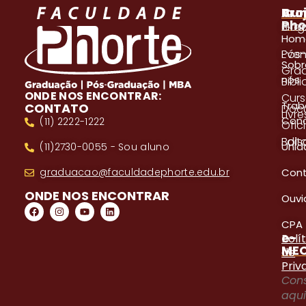
A
Pro
Cur
Pho
Blog
Gra
Hom
Even
Pós
Sobr
Gra
nós
Bibl
ONDE NOS ENCONTRAR:
Cur
Trab
CONTATO
Doc
Livre
Con
(11) 2222-1222
Ofici
Edita
Bols
Unid
(11)2730-0055 - Sou aluno
Con
graduacao@faculdadephorte.edu.br
ONDE NOS ENCONTRAR
Ouvi
CPA
e-
Polí
ME
de
Priv
Cons
aqu