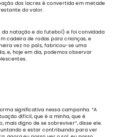
doação dos lacres é convertida em metade
estante do valor.
 da natação e do futebol) e foi convidada
em cadeira de rodas para crianças, e
imeira vez no país, fabricou-se uma
da, e, hoje em dia, podemos observar
lescentes.
forma significativa nessa campanha. “A
uação difícil, que é a minha, que é
 mais digno de se sobreviver”, disse ele.
ajuntando e estar contribuindo para ver
ra, agora eu posso ver o sol, eu posso