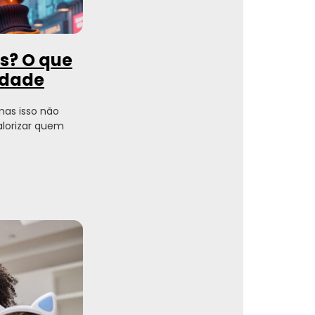
es? O que
ldade
 mas isso não
alorizar quem