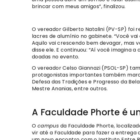
brincar com meus amigos”, finalizou.
O vereador Gilberto Natalini (PV-SP) foi
lacres de alumínio no gabinete. “Você va
Aquilo vai crescendo bem devagar, mas va
disse ele. E continuou: “Aí você imagina a 
doadas no evento.
O vereador Celso Giannazi (PSOL-SP) tam
protagonistas importantes também marca
Defesa das Tradições e Progresso da Bela
Mestre Ananias, entre outros.
A Faculdade Phorte é u
O
campus
da Faculdade Phorte, localizad
vir até a Faculdade para fazer a entrega 
um novo encontro com o Instituto Entre R