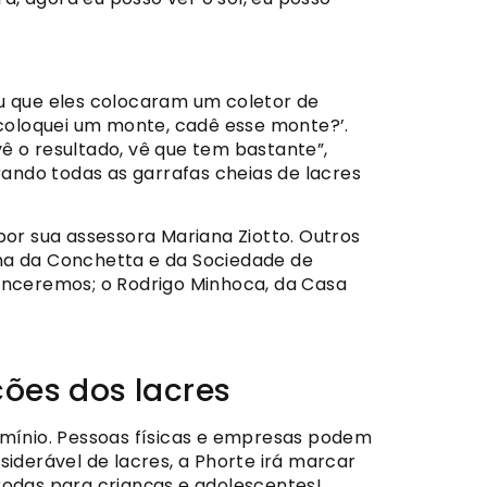
ou que eles colocaram um coletor de
 coloquei um monte, cadê esse monte?’.
ê o resultado, vê que tem bastante”,
strando todas as garrafas cheias de lacres
or sua assessora Mariana Ziotto. Outros
a da Conchetta e da Sociedade de
Venceremos; o Rodrigo Minhoca, da Casa
ões dos lacres
lumínio. Pessoas físicas e empresas podem
siderável de lacres, a Phorte irá marcar
rodas para crianças e adolescentes!