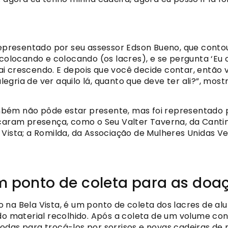
 representado por seu assessor Edson Bueno, que cont
i colocando e colocando (os lacres), e se pergunta ‘Eu
i crescendo. E depois que você decide contar, então v
alegria de ver aquilo lá, quanto que deve ter ali?”, mo
bém não pôde estar presente, mas foi representado p
ram presença, como o Seu Valter Taverna, da Cantin
 Vista; a Romilda, da Associação de Mulheres Unidas 
m ponto de coleta para as doaç
o na Bela Vista, é um ponto de coleta dos lacres de a
do material recolhido. Após a coleta de um volume con
odas para trocá-los por sorrisos e novas cadeiras de 