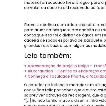
material arrecadado foi entregue para a 
do valor da cadeira e direcionada ao fa
Eliane trabalhou com atletas de alto rend
para atuar no basquete em cadeira de rod
conta que isso foi o divisor de águas em 
cadeira de rodas esportiva de basquete p
grandes resultados, com algumas modalid
Leia também:
+ Apresentação do projeto Bixiga – Trans
+ #LacraBixiga – Confira os endereços do
+ Conheça a Faculdade Phorte, a faculdad
O catador de latinha e morador em situaç
gente fica feliz por saber que o outro est
sobreviver através da reciclagem, que a g
“[…] Eu não tenho muito a dizer, minha vi
uma pessoa abrir um sorriso e falar assim: