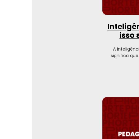
Inteligê
isso
A Inteligênc
significa qu