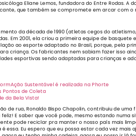
psicóloga Eliane Lemos, fundadora do Entre Rodas. A 
bricante, que também se compromete em arcar com o r
imento da década de 1990 (atletas cegos do atletismo,
as. Em 2001, ela criou a primeira equipe de basquete 
relação ao esporte adaptado no Brasil, porque, pela pr
ara criança. Os fabricantes nem sabiam fazer isso ain
ades esportivas sendo adaptadas para crianças e ado
formAção Sustentável é realizada na Phorte
s Pontos de Coleta
e da Bela Vista!
ão de rua, Ronaldo Bispo Chapolin, contribuiu de uma 
á feliz! E saber que você pode, mesmo estando numa sit
ente pode reciclar pra manter o nosso país mais limpo,
da é essa. Eu espero que eu possa estar cada vez mais 
 agora eu tenho minha cadeira, agora eu posso ir lá fo