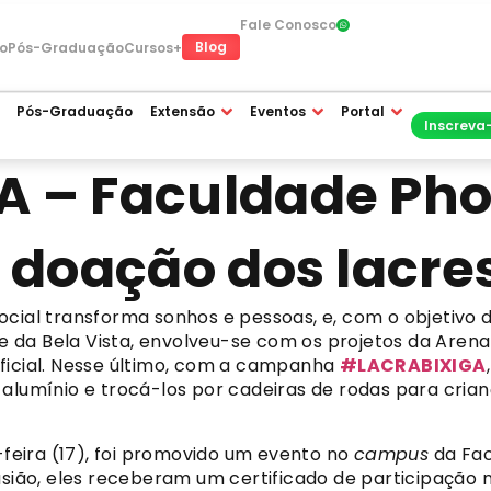
Fale Conosco
Blog
o
Pós-Graduação
Cursos+
Pós-Graduação
Extensão
Eventos
Portal
Inscreva
 – Faculdade Pho
 doação dos lacre
ocial transforma sonhos e pessoas, e, com o objetivo
da Bela Vista, envolveu-se com os projetos da Arena 
oficial. Nesse último, com a campanha
#LACRABIXIGA
 alumínio e trocá-los por cadeiras de rodas para cria
eira (17), foi promovido um evento no
campus
da Fac
ocasião, eles receberam um certificado de participaç