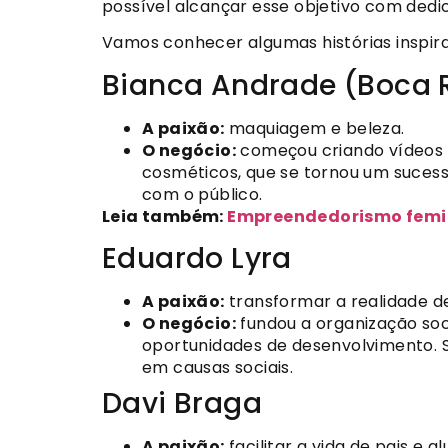
possível alcançar esse objetivo com ded
Vamos conhecer algumas histórias inspi
Bianca Andrade (Boca 
A paixão:
maquiagem e beleza.
O negócio:
começou criando vídeos n
cosméticos, que se tornou um sucess
com o público.
Leia também:
Empreendedorismo femin
Eduardo Lyra
A paixão:
transformar a realidade de
O negócio:
fundou a organização soc
oportunidades de desenvolvimento. S
em causas sociais.
Davi Braga
A paixão:
facilitar a vida de pais e 