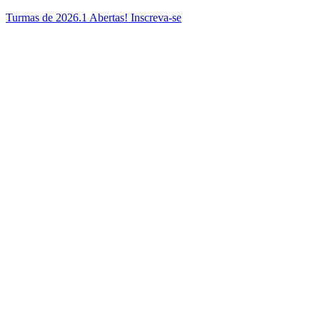
Ir
Turmas de 2026.1 Abertas! Inscreva-se
para
o
conteúdo