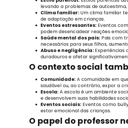
Estilo parental:
Estilos parentais au
levando a problemas de autoestima, 
Clima familiar:
Um clima familiar te
de adaptação em crianças.
Eventos estressantes:
Eventos como
podem desencadear reações emociona
Saúde mental dos pais:
Pais com tr
necessários para seus filhos, aumen
Abuso e negligência:
Experiências 
duradouros e afetar significativamen
O contexto social tam
Comunidade:
A comunidade em que 
saudável ou, ao contrário, expor a cr
Escola:
A escola é um ambiente socia
e desenvolvem suas habilidades socia
Eventos sociais:
Eventos como bully
estar emocional das crianças.
O papel do professor n