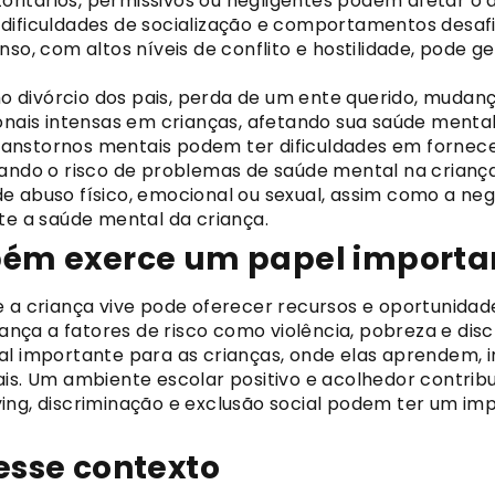
toritários, permissivos ou negligentes podem afetar o
dificuldades de socialização e comportamentos desaf
nso, com altos níveis de conflito e hostilidade, pode g
 divórcio dos pais, perda de um ente querido, mudanç
is intensas em crianças, afetando sua saúde mental
anstornos mentais podem ter dificuldades em fornece
tando o risco de problemas de saúde mental na criança
de abuso físico, emocional ou sexual, assim como a ne
te a saúde mental da criança.
bém exerce um papel importa
a criança vive pode oferecer recursos e oportunid
iança a fatores de risco como violência, pobreza e dis
l importante para as crianças, onde elas aprendem, 
is. Um ambiente escolar positivo e acolhedor contribu
ing, discriminação e exclusão social podem ter um i
esse contexto