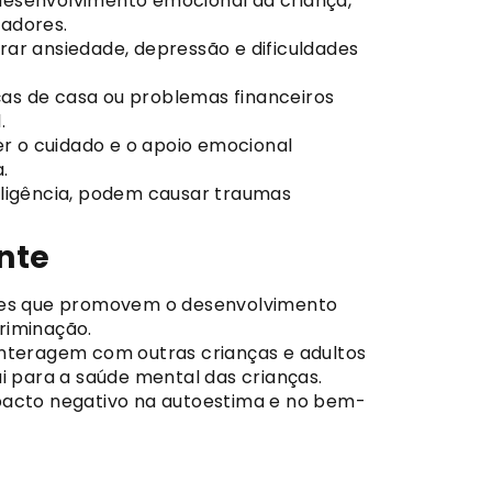
 desenvolvimento emocional da criança,
iadores.
erar ansiedade, depressão e dificuldades
as de casa ou problemas financeiros
.
r o cuidado e o apoio emocional
.
gligência, podem causar traumas
nte
ades que promovem o desenvolvimento
criminação.
interagem com outras crianças e adultos
i para a saúde mental das crianças.
mpacto negativo na autoestima e no bem-