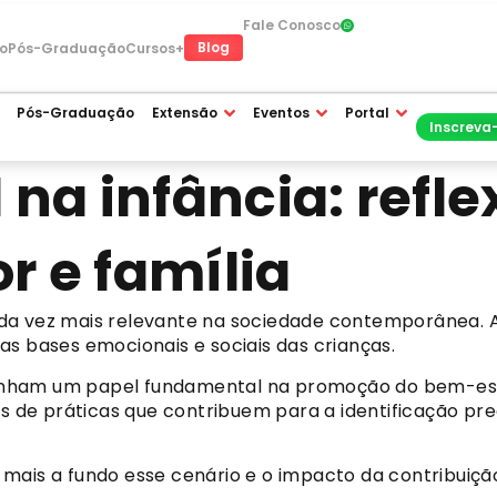
Fale Conosco
Blog
o
Pós-Graduação
Cursos+
Pós-Graduação
Extensão
Eventos
Portal
Inscreva
na infância: refle
r e família
a vez mais relevante na sociedade contemporânea. A p
as bases emocionais e sociais das crianças.
nham um papel fundamental na promoção do bem-esta
 de práticas que contribuem para a identificação p
 mais a fundo esse cenário e o impacto da contribuiç