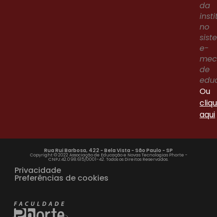
da
inst
no
sis
e-
me
de
edu
Ou
cliq
aqui
Rua Rui Barbosa, 422 - Bela Vista - São Paulo - SP
Copyright © 2022 Associação de Educação e Novas Tecnologias Phorte -
CNPJ:42.098.615/0001-42. Todos os Direitos Reservados.
Privacidade
Preferências de cookies