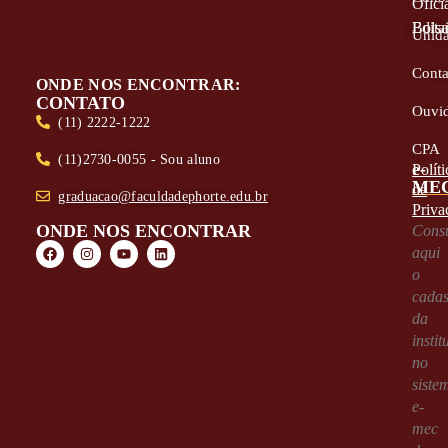
Oficia
Edita
Bolsa
Unid
Conta
ONDE NOS ENCONTRAR:
CONTATO
Ouvid
(11) 2222-1222
CPA
(11)2730-0055 - Sou aluno
e-
Políti
ME
de
graduacao@faculdadephorte.edu.br
Priva
ONDE NOS ENCONTRAR
Consu
aqui
o
cadas
da
instit
no
siste
e-
mec