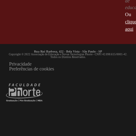
de
educ
Ou
cliqu
aqui
Rua Rui Barbosa, 422 - Bela Vista - São Paulo - SP
Copyright © 2022 Associação de Educação e Novas Tecnologias Phorte - CNPJ:42.098.615/0001-42.
Todos os Direitos Reservados.
Privacidade
Preferências de cookies