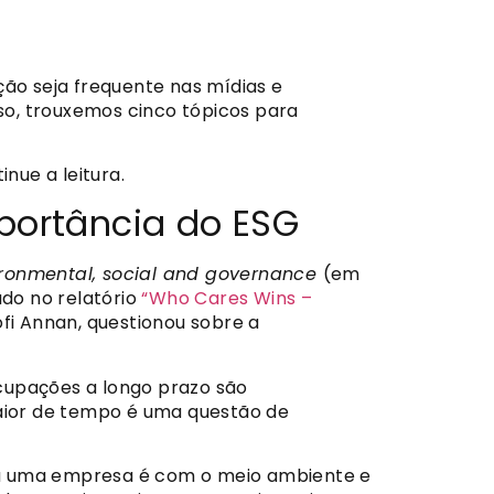
ção seja frequente nas mídias e
so, trouxemos cinco tópicos para
nue a leitura.
portância do ESG
ronmental, social and governance
(em
ado no relatório
“Who Cares Wins –
ofi Annan, questionou sobre a
cupações a longo prazo são
aior de tempo é uma questão de
da uma empresa é com o meio ambiente e