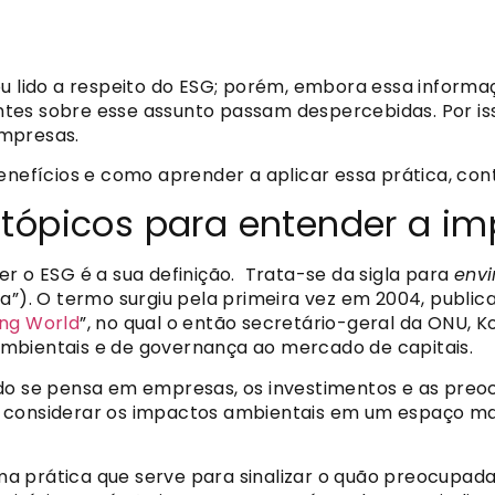
ou lido a respeito do ESG; porém, embora essa informa
tes sobre esse assunto passam despercebidas. Por is
empresas.
enefícios e como aprender a aplicar essa prática, conti
 tópicos para entender a im
r o ESG é a sua definição. Trata-se da sigla para
envi
a”). O termo surgiu pela primeira vez em 2004, public
ing World
”, no qual o então secretário-geral da ONU, K
, ambientais e de governança ao mercado de capitais.
ndo se pensa em empresas, os investimentos e as preo
, considerar os impactos ambientais em um espaço m
ma prática que serve para sinalizar o quão preocupa