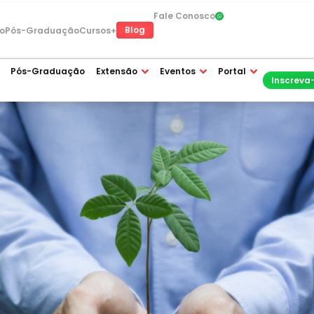
Fale Conosco
Blog
o
Pós-Graduação
Cursos+
Pós-Graduação
Extensão
Eventos
Portal
Inscreva