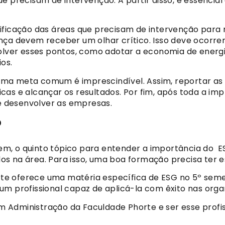
e precisam de intervenção. A partir disso, é essencial
ificação das áreas que precisam de intervenção para 
nça devem receber um olhar crítico. Isso deve ocorrer 
solver esses pontos, como adotar a economia de energ
ios.
ir uma meta comum é imprescindível. Assim, reportar a
cas e alcançar os resultados. Por fim, após toda a im
de desenvolver as empresas.
?
, o quinto tópico para entender a importância do ESG
s na área. Para isso, uma boa formação precisa ter e
e oferece uma matéria específica de ESG no 5º semes
um profissional capaz de aplicá-la com êxito nas org
 Administração da Faculdade Phorte e ser esse profis