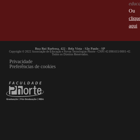
educ
Ou
cliqu
aqui
Rua Rui Barbosa, 422 - Bela Vista - São Paulo - SP
Copyright © 2022 Associação de Educação e Novas Tecnologias Phorte - CNPJ:42.098.615/0001-42.
Todos os Direitos Reservados.
Privacidade
Preferências de cookies