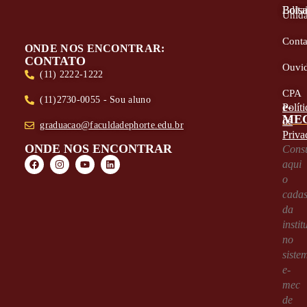
Edita
Bolsa
Unid
Conta
ONDE NOS ENCONTRAR:
CONTATO
Ouvid
(11) 2222-1222
CPA
(11)2730-0055 - Sou aluno
e-
Políti
ME
de
graduacao@faculdadephorte.edu.br
Priva
ONDE NOS ENCONTRAR
Consu
aqui
o
cadas
da
instit
no
siste
e-
mec
de