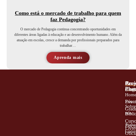
Como está o mercado de trabalho para quem
faz Pedagogia?
O mercado de Pedagogia continua concentrando oportunidades em
diferentes áreas ligadas à educação e ao desenvolvimento humano. Além da
atuação em escolas, cresce a demanda por profissionais preparados para
trabalhar…
Aprenda mais
A
Proj
Cur
Phor
Blog
Grad
Hom
Even
Pós-
Sobr
Grad
nós
Bibli
Curs
Traba
Docu
Livre
Cono
Oficia