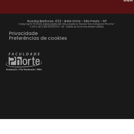
Rua Rui Barbosa, 422 - Bela Vista - São Paulo - SP
Copyright © 2022 Associação de Educação e Novas Tecnologias Phorte -
CNPJ:42.098.615/0001-42. Todos os Direitos Reservados.
Privacidade
Preferências de cookies