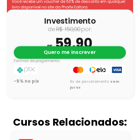
Você recebe um voucher de 50% de desconto em qualquer
livro disponível no site da Phorte Editora.
Investimento
R$
150,00
59,90
R$
Quero me inscrever
Formas de pagamento:
-5% no pix
6x de parcelamento
sem
juros
Cursos Relacionados: