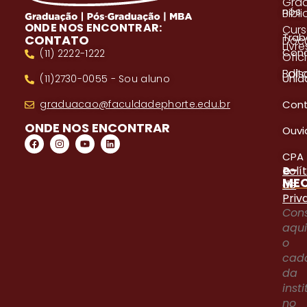
Gra
nós
Bibl
ONDE NOS ENCONTRAR:
Cur
Trab
CONTATO
Doc
Livre
Con
(11) 2222-1222
Ofici
Edita
Bols
Unid
(11)2730-0055 - Sou aluno
Con
graduacao@faculdadephorte.edu.br
ONDE NOS ENCONTRAR
Ouvi
CPA
e-
Polí
ME
de
Priv
Cons
aqu
o
cad
da
inst
no