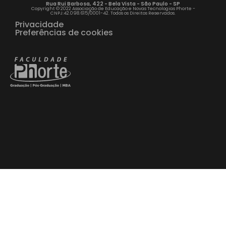
Rua Rui Barbosa, 422 - Bela Vista - São Paulo - SP
Copyright © 2022 Associação de Educação e Novas Tecnologias Phorte -
CNPJ:42.098.615/0001-42. Todos os Direitos Reservados.
Privacidade
Preferências de cookies