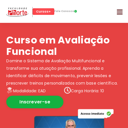
Cursos+
Fale Conosco
Curso em Avaliação
Funcional
Domine o Sistema de Avaliação Multifuncional e
transforme sua atuação profissional. Aprenda a
identificar déficits de movimento, prevenir lesões e
prescrever treinos personalizados com base científica.
Modalidade: EAD
Carga Horária: 10
Inscrever-se