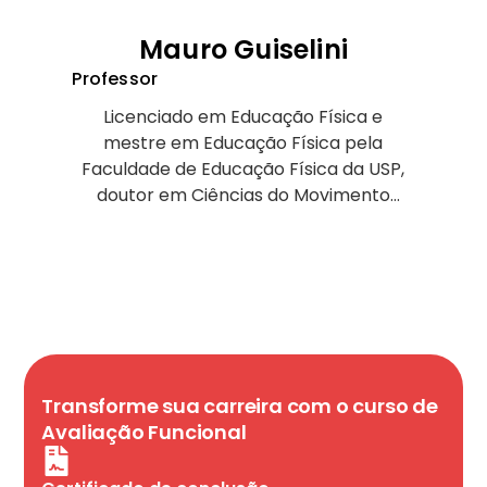
Mauro Guiselini
Professor
Licenciado em Educação Física e
mestre em Educação Física pela
Faculdade de Educação Física da USP,
doutor em Ciências do Movimento
Humano pela Unimep, autor de 38 livros,
supervisor pedagógico da Faculdade
Uniguaçu e professor dos cursos de
pós-graduação do Inades. Criador do
Sistema de Avaliação e Treinamento
Multifuncional. Tem 57 anos de
experiência como professor
universitário, de cursos de graduação,
Transforme sua carreira com o curso de
extensão universitária e pós-graduação
Avaliação Funcional
no Brasil, América do Sul e Portugal. É
consultor científico da Academia Cia.