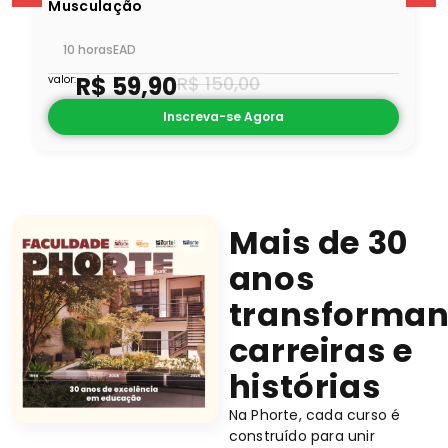
Musculação
10 horas
EAD
R$
59,90
R$
150,00
valor:
Inscreva-se Agora
Mais de 30
anos
transforma
carreiras e
histórias
Na Phorte, cada curso é
construído para unir