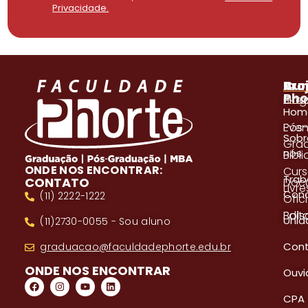
Privacidade.
A
Pro
Cur
Pho
Blog
Gra
Hom
Even
Pós
Sobr
Gra
nós
Bibl
ONDE NOS ENCONTRAR:
Cur
Trab
CONTATO
Doc
Livre
Con
(11) 2222-1222
Ofici
Edita
Bols
Unid
(11)2730-0055 - Sou aluno
Con
graduacao@faculdadephorte.edu.br
ONDE NOS ENCONTRAR
Ouvi
CPA