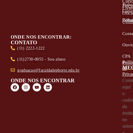
Curs
Traba
Docu
Livre
Cono
Oficia
Edita
Bolsa
Unid
Conta
ONDE NOS ENCONTRAR:
CONTATO
Ouvid
(11) 2222-1222
CPA
(11)2730-0055 - Sou aluno
e-
Políti
ME
de
graduacao@faculdadephorte.edu.br
Priva
ONDE NOS ENCONTRAR
Consu
aqui
o
cadas
da
instit
no
siste
e-