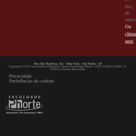
mec
de
educ
Ou
cliqu
aqui
Rua Rui Barbosa, 422 - Bela Vista - São Paulo - SP
Copyright © 2022 Associação de Educação e Novas Tecnologias Phorte - CNPJ:42.098.615/0001-42.
Todos os Direitos Reservados.
Privacidade
Preferências de cookies