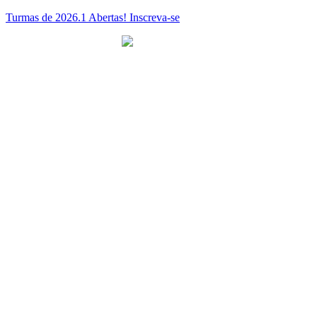
Ir
Turmas de 2026.1 Abertas! Inscreva-se
para
o
conteúdo