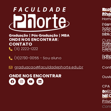
A
Pro
Cur
Pho
Blog
Gra
Hom
Even
Pós
Sobr
Gra
nós
Bibl
ONDE NOS ENCONTRAR:
Cur
Trab
CONTATO
Doc
Livre
Con
(11) 2222-1222
Ofici
Edita
Bols
Unid
(11)2730-0055 - Sou aluno
Con
graduacao@faculdadephorte.edu.br
ONDE NOS ENCONTRAR
Ouvi
CPA
e-
Polí
ME
de
Priv
Cons