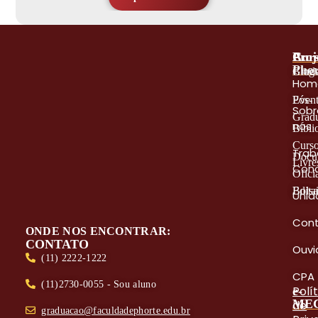
A
Proj
Cur
Phor
Blog
Grad
Hom
Even
Pós-
Sobr
Grad
nós
Bibli
Curs
Trab
Docu
Livre
Con
Oficia
Edita
Bolsa
Unid
Con
ONDE NOS ENCONTRAR:
CONTATO
Ouvi
(11) 2222-1222
CPA
(11)2730-0055 - Sou aluno
Polí
e-
ME
de
graduacao@faculdadephorte.edu.br