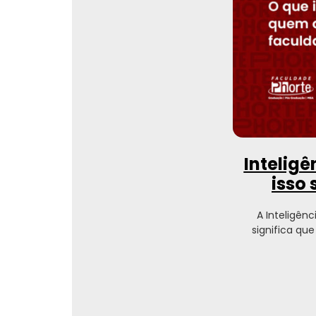
Inteligê
isso
A Inteligênc
significa qu