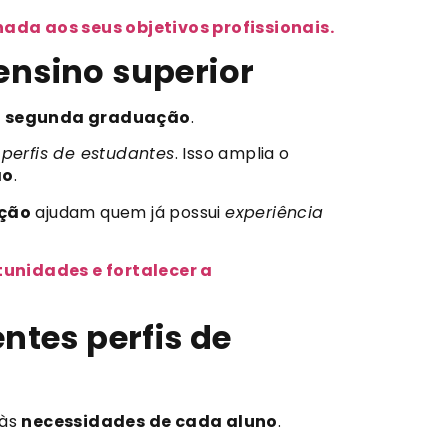
da aos seus objetivos profissionais.
ensino superior
u
segunda graduação
.
s
perfis de estudantes
. Isso amplia o
ão
.
ção
ajudam quem já possui
experiência
unidades e fortalecer a
tes perfis de
 às
necessidades de cada aluno
.