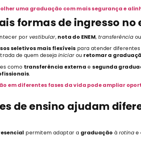
colher uma graduação com mais segurança e alinha
ais formas de ingresso no 
ntecer por
vestibular
,
nota do ENEM
,
transferência
o
sos seletivos mais flexíveis
para atender diferente
entrada de quem deseja
iniciar
ou
retomar a graduaç
ades como
transferência externa
e
segunda gradua
fissionais
.
o em diferentes fases da vida pode ampliar oport
 de ensino ajudam diferen
esencial
permitem adaptar a
graduação
à
rotina
e