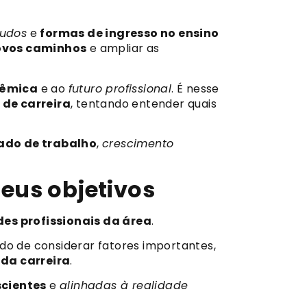
tudos
e
formas de ingresso no ensino
novos caminhos
e ampliar as
dêmica
e ao
futuro profissional
. É nesse
 de carreira
, tentando entender quais
ado de trabalho
,
crescimento
eus objetivos
des profissionais da área
.
o de considerar fatores importantes,
 da carreira
.
scientes
e
alinhadas à realidade