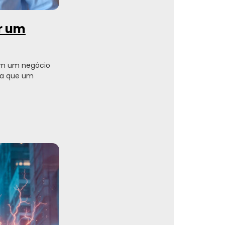
ir um
em um negócio
ara que um