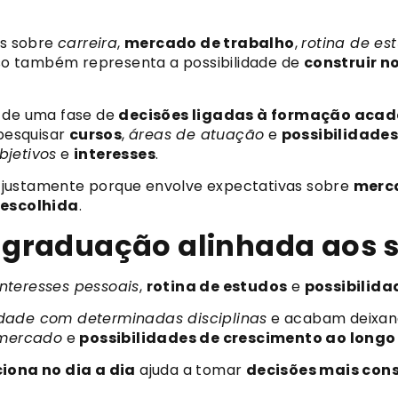
as sobre
carreira
,
mercado de trabalho
,
rotina de es
o também representa a possibilidade de
construir 
o de uma fase de
decisões ligadas à formação aca
pesquisar
cursos
,
áreas de atuação
e
possibilidades
bjetivos
e
interesses
.
justamente porque envolve expectativas sobre
merc
 escolhida
.
graduação alinhada aos s
interesses pessoais
,
rotina de estudos
e
possibilida
idade com determinadas disciplinas
e acabam deixand
mercado
e
possibilidades de crescimento ao longo
iona no dia a dia
ajuda a tomar
decisões mais con