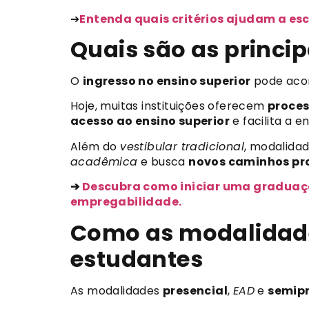
➔
Entenda quais critérios ajudam a es
Quais são as princip
O
ingresso no ensino superior
pode aco
Hoje, muitas instituições oferecem
proces
acesso ao ensino superior
e facilita a 
Além do
vestibular tradicional
, modalid
acadêmica
e busca
novos caminhos pro
➔
Descubra como iniciar uma graduaçã
empregabilidade.
Como as modalidades
estudantes
As modalidades
presencial
,
EAD
e
semipr