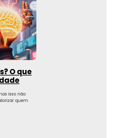
es? O que
ldade
 mas isso não
alorizar quem