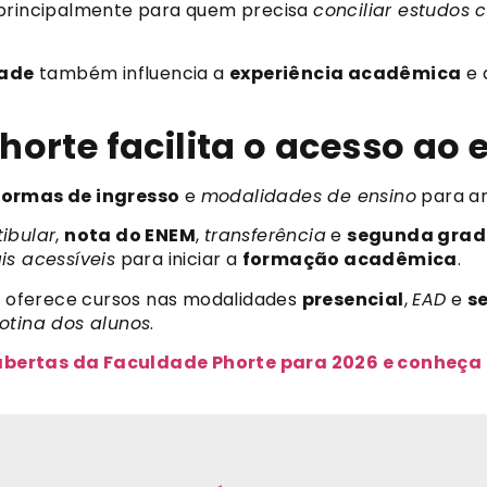
principalmente para quem precisa
conciliar estudos 
ade
também influencia a
experiência acadêmica
e 
orte facilita o acesso ao 
formas de ingresso
e
modalidades de ensino
para a
tibular
,
nota do ENEM
,
transferência
e
segunda gra
s acessíveis
para iniciar a
formação acadêmica
.
oferece cursos nas modalidades
presencial
,
EAD
e
s
otina dos alunos
.
abertas da Faculdade Phorte para 2026 e conheça 