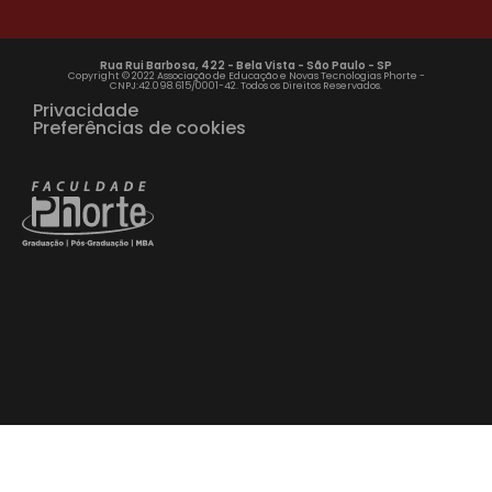
Rua Rui Barbosa, 422 - Bela Vista - São Paulo - SP
Copyright © 2022 Associação de Educação e Novas Tecnologias Phorte -
CNPJ:42.098.615/0001-42. Todos os Direitos Reservados.
Privacidade
Preferências de cookies