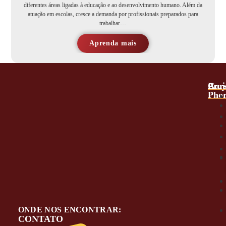
diferentes áreas ligadas à educação e ao desenvolvimento humano. Além da
atuação em escolas, cresce a demanda por profissionais preparados para
trabalhar…
Aprenda mais
A
Proj
Cur
Phor
ONDE NOS ENCONTRAR:
CONTATO